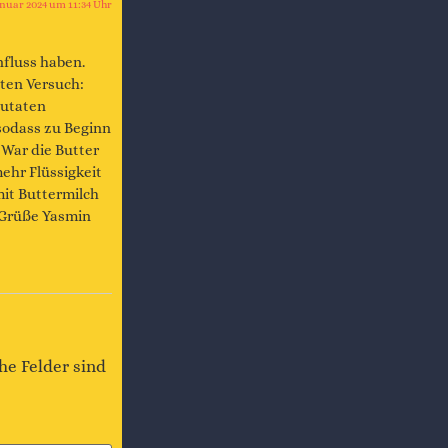
anuar 2024 um 11:34 Uhr
fluss haben.
ten Versuch:
Zutaten
sodass zu Beginn
War die Butter
ehr Flüssigkeit
mit Buttermilch
e Grüße Yasmin
he Felder sind