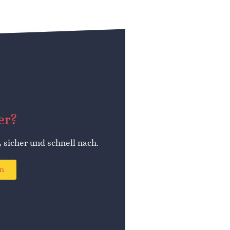
er?
, sicher und schnell nach.
en