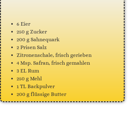
6 Eier
250 g Zucker
200 g Sahnequark
2 Prisen Salz
Zitronenschale, frisch gerieben
4 Msp. Safran, frisch gemahlen
3 EL Rum
250 g Mehl
1 TL Backpulver
200 g flüssige Butter