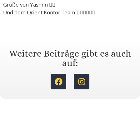
Grüße von Yasmin 🙋‍♀️
Und dem Orient Kontor Team 🙋‍♂️🙋‍♂️🙋‍♂️
Weitere Beiträge gibt es auch
auf: