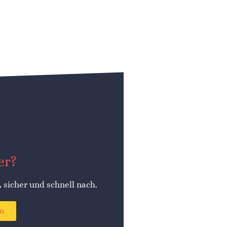
er?
, sicher und schnell nach.
en