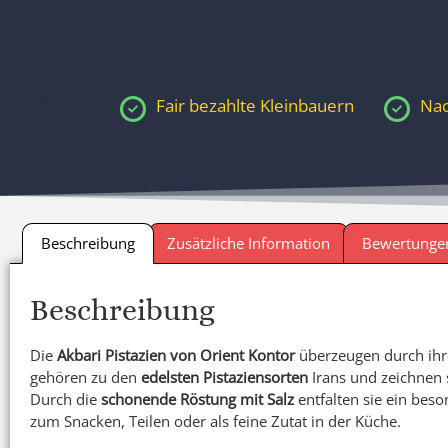
Fair bezahlte Kleinbauern
Nac
Beschreibung
Zusätzliche Information
Bewertungen
Beschreibung
Die
Akbari Pistazien von Orient Kontor
überzeugen durch ih
gehören zu den
edelsten Pistaziensorten
Irans und zeichnen 
Durch die
schonende Röstung mit Salz
entfalten sie ein bes
zum Snacken, Teilen oder als feine Zutat in der Küche.