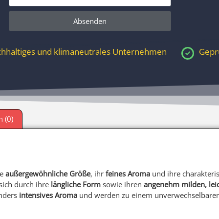
Absenden
Alternative:
hhaltiges und klimaneutrales Unternehmen
Geprü
 (0)
re
außergewöhnliche Größe
, ihr
feines Aroma
und ihre charakteri
sich durch ihre
längliche Form
sowie ihren
angenehm milden, lei
onders
intensives Aroma
und werden zu einem unverwechselbaren 