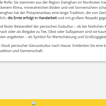
ende Rolle: Sie stammen aus der Region Damghan im Nordosten Iran
enem Klima, mineralreichen Böden und viel Sonnenschein schaff
amghan hat der Pistazienanbau eine lange Tradition, die von Gen
lich,
die Ernte erfolgt in Handarbeit
und mit großem Respekt gege
nd fester Bestandteil der persischen Esskultur – ob bei festliche
nack oder als Beigabe zu Tee, Obst oder Süßspeisen sind sie ka
Gästen angeboten – als Symbol für Wertschätzung und Großzügigkei
in Stück persischer Genusskultur nach Hause. Entdecken Sie eine 
radition und Gemeinschaft.