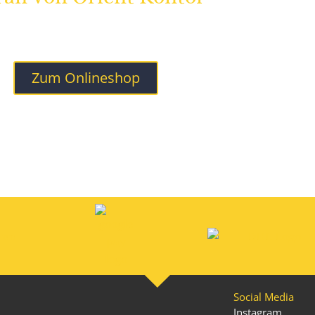
erzeugen! Wir verkaufen ausschließlich Safranfäden aus Persien 
nbäuerlichen Strukturen traditionell angebaut wird.
Zum Onlineshop
Social Media
Instagram