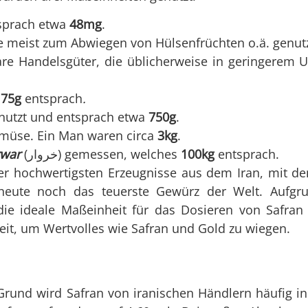
entsprach etwa
48mg
.
meist zum Abwiegen von Hülsenfrüchten o.ä. genutz
e
75g
entsprach
.
 genutzt und entsprach etwa
750g
.
 Gemüse. Ein Man waren circa
3kg
.
war
(خروار) gemessen, welches
100kg
entsprach.
er hochwertigsten Erzeugnisse aus dem Iran, mit d
 heute noch das teuerste Gewürz der Welt. Aufgr
 die ideale Maßeinheit für das Dosieren von Safra
nheit, um Wertvolles wie Safran und Gold zu wiegen.
rund wird Safran von iranischen Händlern häufig in