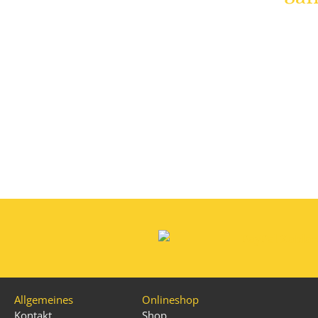
Lassen Sie sich von unserem Safran in Premiumqualität üb
welcher in klei
JETZT KAUFEN
Allgemeines
Onlineshop
Kontakt
Shop