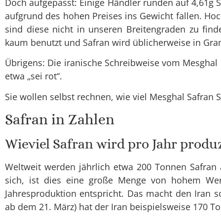
Doch aufgepasst: Einige Händler runden auf 4,61g
aufgrund des hohen Preises ins Gewicht fallen. Hoc
sind diese nicht in unseren Breitengraden zu fin
kaum benutzt und Safran wird üblicherweise in 
Übrigens: Die iranische Schreibweise vom Mesghal lautet „مثقال“ und bedeutet so viel wie „ein bisschen“. Safran (ران
etwa „sei rot“.
Sie wollen selbst rechnen, wie viel Mesghal Safran
Safran in Zahlen
Wieviel Safran wird pro Jahr produ
Weltweit werden jährlich etwa 200 Tonnen Safran
sich, ist dies eine große Menge von hohem We
Jahresproduktion entspricht. Das macht den Iran 
ab dem 21. März) hat der Iran beispielsweise 170 Ton