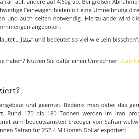
 Safran auf, andere auf 4,60g ab. Bei großen Abnah
hwertige Feinwagen bieten oft eine Umrechnung direk
den und auch selten notwendig. Hierzulande wird di
Grammmengen angeboten.
زعف) bedeutet in
 Sie haben? Nutzen Sie dafür einen Umrechner:
Zum U
ziert?
 angebaut und geerntet. Bedenkt man dabei das ger
rt. Rund 170 bis 180 Tonnen werden im Iran pro
somit zum bedeutsamsten Erzeuger von Safran weltwe
nen Safran für 252.4 Millionen Dollar exportiert.