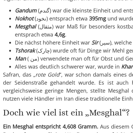
Gandum
(گندم) war die kleinste Einheit und 
Nokhot
(نخود) entsprach etwa
395mg
und wurde 
Mesghal
(مثقال) war Maß für besonders kostbare Handelsgüter, die üblicherweise in geringerem Umfang gekauft wurden und
entsprach etwa
4,6g
.
Die nächst höhere Einheit war
Sir
(سیر), welch
Tshorak
(چارک) wurde oft für Dinge wir Mehl
Man
( من) verwendete man oft für Obst und
Alles was deutlich schwerer war, wurde in
Khar
Safran, das „
rote Gold
“, war schon damals eines d
der Seidenstraße gehandelt wurde. Es ist auch
vergleichsweise geringe Mengen, stellte Mesghal
nutzen viele Händler im Iran diese traditionelle Ei
Doch wie viel ist ein „Mesghal“?
Ein Mesghal entspricht 4,608 Gramm.
Aus diesem G