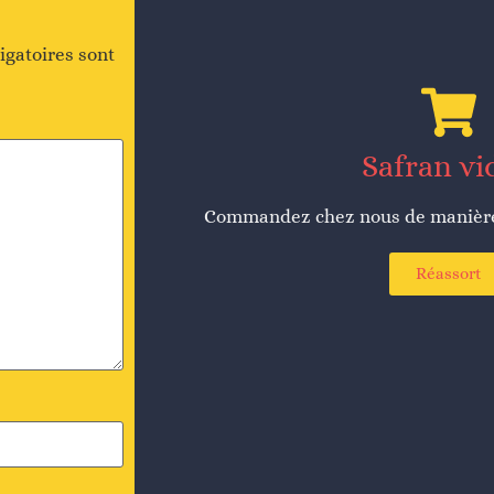
igatoires sont
Safran vi
Commandez chez nous de manière 
Réassort