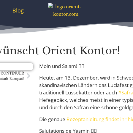
s
Blog
wünscht Orient Kontor!
Moin und Salam! 🙋‍♀️
CONTINUER
Heute, am 13. Dezember, wird in Schw
stadt Europas?
skandinavischen Ländern das Luciafest g
traditionell Lussekatter oder auch
#Safr
Hefegebäck, welches meist in einer typ
und durch den Safran eine schöne goldge
Die genaue
Rezeptanleitung findet ihr hi
Salutations de Yasmin 🙋‍♀️