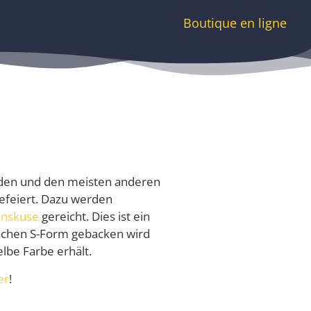
Boutique en ligne
eden und den meisten anderen
efeiert. Dazu werden
anskuse
gereicht. Dies ist ein
ischen S-Form gebacken wird
lbe Farbe erhält.
er
!