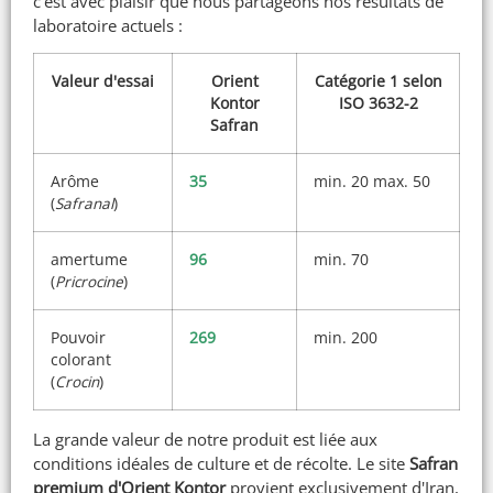
c'est avec plaisir que nous partageons nos résultats de
laboratoire actuels :
Valeur d'essai
Orient
Catégorie 1 selon
Kontor
ISO 3632-2
Safran
Arôme
35
min. 20 max. 50
(
Safranal
)
amertume
96
min. 70
(
Pricrocine
)
Pouvoir
269
min. 200
colorant
(
Crocin
)
La grande valeur de notre produit est liée aux
conditions idéales de culture et de récolte. Le site
Safran
premium d'Orient Kontor
provient exclusivement d'Iran,