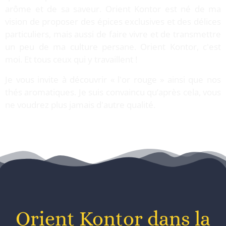
arôme et de sa saveur. Orient Kontor est né de ma
vision de proposer des épices exclusives et des délices
particuliers, mais aussi de faire vivre et de transmettre
un peu de ma culture persane. Orient Kontor, c'est
moi. Et tous ceux qui y travaillent !
Je vous invite à découvrir « l'or rouge » ainsi que nos
thés aromatiques. Je suis convaincu qu’après cela, vous
ne voudrez plus jamais d'autre qualité.
Orient Kontor dans la