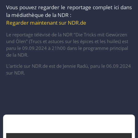
Vous pouvez regarder le reportage complet ici dans
la médiathèque de la NDR :
Regarder maintenant sur NDR.de
Le reportage télévisé de la NDR "Die Tricks mit Gewürzen
und Ölen" (Trucs et astuces sur les épices et les huiles) est
paru le 09.09.2024 à 21h00 dans le programme principal
de la NDR.
L'article sur NDR.de est de Jennie Radü, paru le 06.09.2024
sur NDR.