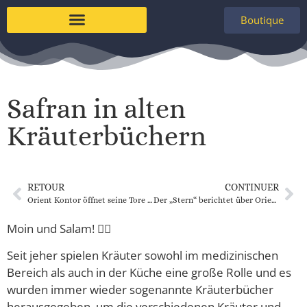
Boutique
À propos de nous
Safran in alten
Kräuterbüchern
RETOUR
CONTINUER
Orient Kontor öffnet seine Tore weiter!
Der „Stern“ berichtet über Orient Kontor!
Moin und Salam! 🙋‍♀️
Seit jeher spielen Kräuter sowohl im medizinischen
Bereich als auch in der Küche eine große Rolle und es
wurden immer wieder sogenannte Kräuterbücher
herausgegeben, um die verschiedenen Kräuter und