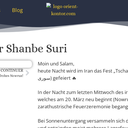
s
Blog
r Shanbe Suri
Moin und Salam,
heute Nacht wird im Iran das Fest „Tschahar Sh
CONTINUER
frohes Nowruz!
سورى) gefeiert 🔥
In der Nacht zum letzten Mittwoch des i
welches am 20. März neu beginnt (Nowruz
zarathustrische Feuerzeremonie begang
Bei Sonnenuntergang versammeln sich d
und entzünden meist mehrere Lagerfeuer