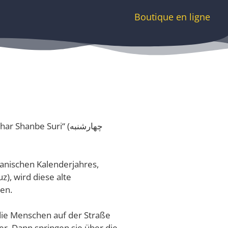
Boutique en ligne
anbe Suri“ (چهارشنبه
ranischen Kalenderjahres,
), wird diese alte
en.
ie Menschen auf der Straße
. Dann springen sie über die