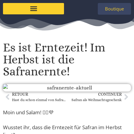
Boutique
Es ist Erntezeit! Im
Herbst ist die
Safranernte!
RETOUR
CONTINUER
Hast du schon einmal von Safran geträumt?
Safran als Weihnachtsgeschenk
Moin und Salam! 🙋‍♀️💜
Wusstet ihr, dass die Erntezeit für Safran im Herbst