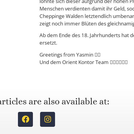
lohnte sich dieser aufgrund der hohen P
Menschen verdienten damit ihr Geld, so
Cheppinge Walden letztendlich umbena
zeigt noch immer Blüten des gleichnami
Ab dem Ende des 18. Jahrhunderts hat 
ersetzt.
Greetings from Yasmin 🙋‍♀️
Und dem Orient Kontor Team 🙋‍♂️🙋‍♂️🙋‍♂️
rticles are also available at: