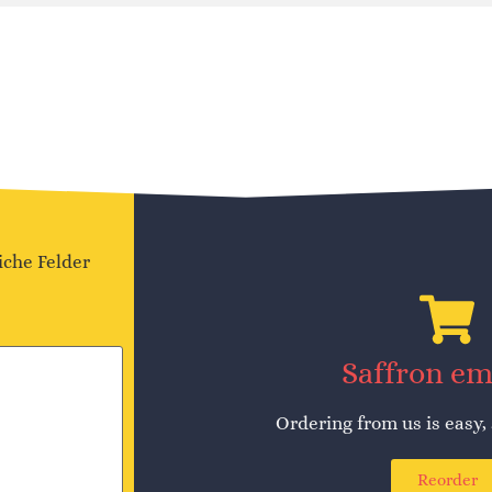
iche Felder
Saffron e
Ordering from us is easy,
Reorder