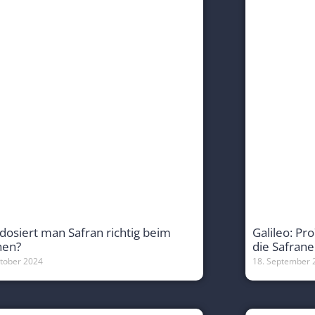
dosiert man Safran richtig beim
Galileo: Pr
hen?
die Safrane
ctober 2024
18. September 