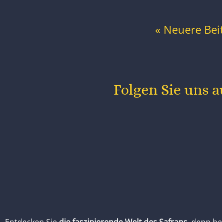
« Neuere Bei
Folgen Sie uns a
Entdecken Sie
die faszinierende Welt des Safrans
, denn be