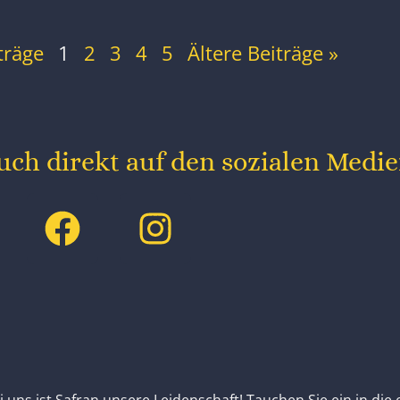
träge
1
2
3
4
5
Ältere Beiträge »
uch direkt auf den sozialen Medi
i uns ist Safran unsere Leidenschaft! Tauchen Sie ein in die 