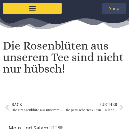
Shop
Die Rosenblüten aus
unserem Tee sind nicht
nur hübsch!
BACK
FURTHER
Die Orangenblüte aus unserem Schwarztee ist ein echter Allrounder!
Die persische Teekultur – Nicht immer war Tee das beliebteste Getränk
Moin und Salam! 🙋‍♀️💜