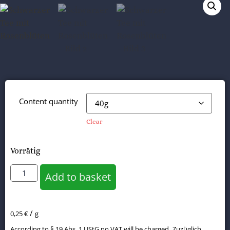
Content quantity
Clear
Vorrätig
Alternative:
Add to basket
/
0,25
€
g
According to § 19 Abs. 1 UStG no VAT will be charged.
Zuzüglich