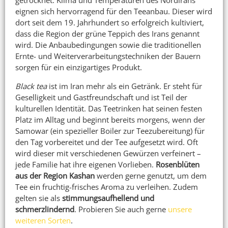
getrocknet. Klima und Temperaturen des Nordirans
eignen sich hervorragend für den Teeanbau. Dieser wird
dort seit dem 19. Jahrhundert so erfolgreich kultiviert,
dass die Region der grüne Teppich des Irans genannt
wird. Die Anbaubedingungen sowie die traditionellen
Ernte- und Weiterverarbeitungstechniken der Bauern
sorgen für ein einzigartiges Produkt.
Black tea
ist im Iran mehr als ein Getränk. Er steht für
Geselligkeit und Gastfreundschaft und ist Teil der
kulturellen Identität. Das Teetrinken hat seinen festen
Platz im Alltag und beginnt bereits morgens, wenn der
Samowar (ein spezieller Boiler zur Teezubereitung) für
den Tag vorbereitet und der Tee aufgesetzt wird. Oft
wird dieser mit verschiedenen Gewürzen verfeinert –
jede Familie hat ihre eigenen Vorlieben.
Rosenblüten
aus der Region Kashan
werden gerne genutzt, um dem
Tee ein fruchtig-frisches Aroma zu verleihen. Zudem
gelten sie als
stimmungsaufhellend und
schmerzlindernd
. Probieren Sie auch gerne
unsere
weiteren Sorten
.