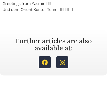
Greetings from Yasmin 🙋‍♀️
Und dem Orient Kontor Team 🙋‍♂️🙋‍♂️🙋‍♂️
Further articles are also
available at: