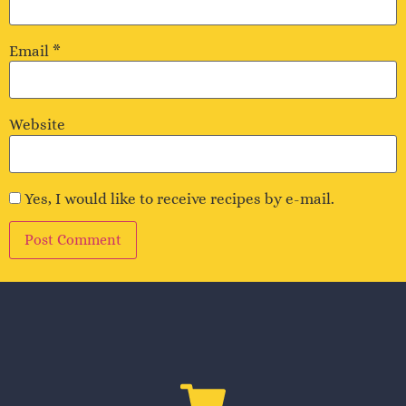
Email
*
Website
Yes, I would like to receive recipes by e-mail.
Alternative: