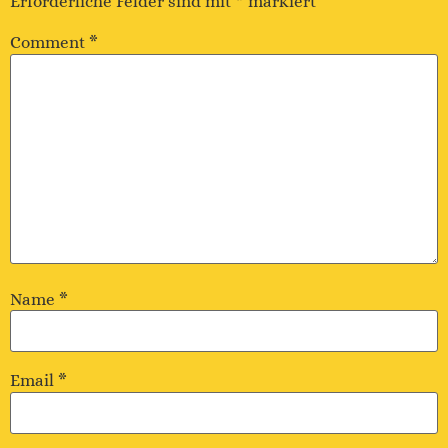
Erforderliche Felder sind mit
*
markiert
Comment
*
Name
*
Email
*