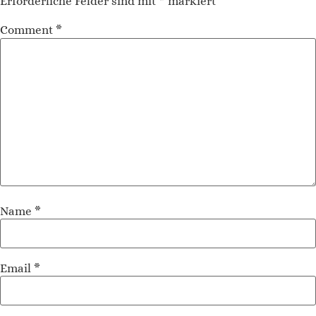
Erforderliche Felder sind mit
*
markiert
Comment
*
Name
*
Email
*